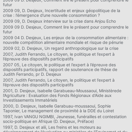
futur
2009 09, D. Desjeux, Incertitude et enjeux géopolitique de la
crise : l’émergence d’une nouvelle consommation ?
2009 09, D. Desjeux interview sur la crise dans Anjou Echo
2009 09 D. Desjeux, Comment lire le présent pour comprendre le
futur
2009 04 D. Desjeux, Les enjeux de la consommation alimentaire :
nouvelle compétition alimentaire mondiale et risque de pénurie
2009 02, D. Desjeux, Un regard anthropologique sur la crise
2007, Judith Ferrando, Le citoyen, le politique et l’expert à
l’épreuve des dispositifs participatifs
2007 05, Le citoyen, le politique et l’expert à l’épreuve des
dispositifs participatifs, rapport de soutenance de thèse de
Judith Ferrando, pr D. Desjeux
2007, Judith Ferrando, Le citoyen, le politique et l’expert à
l’épreuve des dispositifs participatifs
2001, D. Desjeux, Isabelle Garabueau-Moussaoui, Ministèrede
l’Agriculture : Evaluation des Fonds Régionaux d’Aide aux
Investissements Immatériels
2000, D. Desjeux, Isabelle Garabuau-moussaoui, Sophie
Taponier, Le management de proximité à la DDE du Loiret
1997, Ivan VANGU NGIMBI, Jeunesse, funérailles et contestation
socio-politique en Afrique (D. Desjeux, Préface)
1997, D. Desjeux et alii, Les freins et les moteurs au
développement de l’évaluation au ministère de l’Equipemet et du