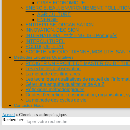
CRISE ECONOMIQUE
ENERGIE, EAU, ENVIRONNEMENT, POLLUTIO
AGRICULTURE
ENERGIE
ENTREPRISE, ORGANISATION
INNOVATION, DECISION
INTERNATIONAL 中文 ENGLISH Português
INTERCULTUREL
POLITIQUE, ETAT
SOCIETE, VIE QUOTIDIENNE, MOBILITE, SANT
Méthodes Enquêtes Qualitatives
REDIGER UN PROJET DE MASTER OU DE TH
Les échelles d’observation
La méthode des itinéraires
Les techniques qualitatives de recueil de l’informat
Gérer une enquête qualitative de A à Z
Réflexions méthodologiques
Guides d’entretien, consommation, organisation, s
La méthode des cycles de vie
Contactez-Nous
Accueil
»
Chroniques anthropologiques
Rechercher