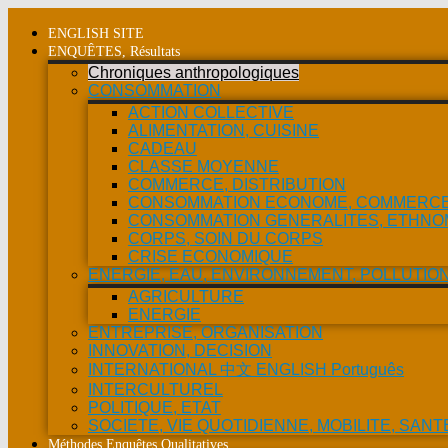
Aller
au
ENGLISH SITE
contenu
ENQUÊTES, Résultats
Chroniques anthropologiques
CONSOMMATION
ACTION COLLECTIVE
ALIMENTATION, CUISINE
CADEAU
CLASSE MOYENNE
COMMERCE, DISTRIBUTION
CONSOMMATION ECONOME, COMMERCE 
CONSOMMATION GENERALITES, ETHNO
CORPS, SOIN DU CORPS
CRISE ECONOMIQUE
ENERGIE, EAU, ENVIRONNEMENT, POLLUTIO
AGRICULTURE
ENERGIE
ENTREPRISE, ORGANISATION
INNOVATION, DECISION
INTERNATIONAL 中文 ENGLISH Português
INTERCULTUREL
POLITIQUE, ETAT
SOCIETE, VIE QUOTIDIENNE, MOBILITE, SANT
Méthodes Enquêtes Qualitatives