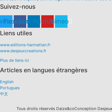
Suivez-nous
itter
Facebook
Linkedin
Youtube
Vimeo
Liens utiles
www.editions-harmattan.fr
www.desjeuxcreations.fr
Plus de liens ici
Articles en langues étrangères
English
Portugues
中文
Tous droits réservés Daize&co
Conception Desjeux