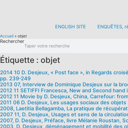
Aller
au
contenu
ENGLISH SITE
ENQUÊTES, ré
Accueil
»
objet
Rechercher
Étiquette : objet
2014 10 D. Desjeux, « Post face », in Regards croi
pp. 239-249
2013 07, Interview de Dominique Desjeux sur la broca
2012 11 SETIFFI Francesca, New and Second hand in
2012 11 Movie by D. Desjeux, China, Carrefour: from
2011 06 D. Desjeux, Les usages sociaux des objets
2008, Laetitia Bellagamba, La pratique de récupératio
2007 11, D. Desjeux, Usages et sens de la circulatio
2007, D. Desjeux, Préface, livre Mélanie Roustan, S
2003, D. Desjeux, déménagement et mobilité des o