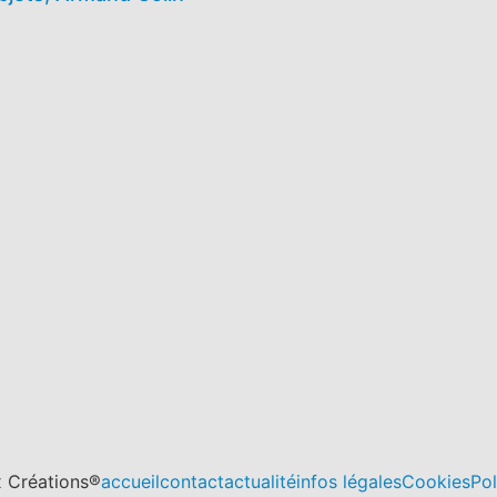
 Créations®
accueil
contact
actualité
infos légales
Cookies
Pol