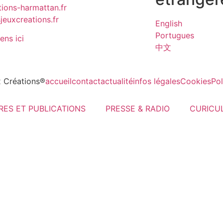
ions-harmattan.fr
euxcreations.fr
English
Portugues
iens ici
中文
 Créations®
accueil
contact
actualité
infos légales
Cookies
Pol
VRES ET PUBLICATIONS
PRESSE & RADIO
CURICU