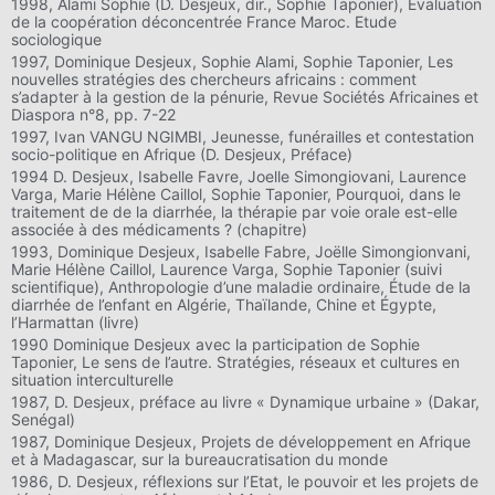
1998, Alami Sophie (D. Desjeux, dir., Sophie Taponier), Evaluation
de la coopération déconcentrée France Maroc. Etude
sociologique
1997, Dominique Desjeux, Sophie Alami, Sophie Taponier, Les
nouvelles stratégies des chercheurs africains : comment
s’adapter à la gestion de la pénurie, Revue Sociétés Africaines et
Diaspora n°8, pp. 7-22
1997, Ivan VANGU NGIMBI, Jeunesse, funérailles et contestation
socio-politique en Afrique (D. Desjeux, Préface)
1994 D. Desjeux, Isabelle Favre, Joelle Simongiovani, Laurence
Varga, Marie Hélène Caillol, Sophie Taponier, Pourquoi, dans le
traitement de de la diarrhée, la thérapie par voie orale est-elle
associée à des médicaments ? (chapitre)
1993, Dominique Desjeux, Isabelle Fabre, Joëlle Simongionvani,
Marie Hélène Caillol, Laurence Varga, Sophie Taponier (suivi
scientifique), Anthropologie d’une maladie ordinaire, Étude de la
diarrhée de l’enfant en Algérie, Thaïlande, Chine et Égypte,
l’Harmattan (livre)
1990 Dominique Desjeux avec la participation de Sophie
Taponier, Le sens de l’autre. Stratégies, réseaux et cultures en
situation interculturelle
1987, D. Desjeux, préface au livre « Dynamique urbaine » (Dakar,
Senégal)
1987, Dominique Desjeux, Projets de développement en Afrique
et à Madagascar, sur la bureaucratisation du monde
1986, D. Desjeux, réflexions sur l’Etat, le pouvoir et les projets de