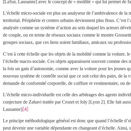
[LaSur, Lausanne] avec le concept de « motilité » qui lui permet de fair
L’échelle micro-sociale est plus un analyseur de l’ambivalence de la mobil
territorial. Périphérie et centres urbains deviennent plus flous. C’est l
analysée comme un système d’action au sein duquel les acteurs dévelo
de couple, ou en terme de réseaux sociaux comme le montre Grossetti [C
groupes sociaux, que ces liens soient familiaux, amicaux ou professio
C’est à cette échelle que les objets de la mobilité comme la voiture, le t
l’échelle macro-sociale. Ces objets apparaissent souvent comme des ma
la fois un gain d’autonomie, comme avec la voiture pour les jeunes qu
nouveau système de contrôle social que ce soit celui des pairs, de la v
demande de conformité corporelle, de coiffure et vestimentaire, ou de 
L’échelle micro-individuelle est celle des arbitrages des agents indiv
conjecture de Zahavi traitée par Crozet et Joly [Lyon 2]. Elle fait aus
[4]
Lausanne]
Le principe méthodologique général est donc que quand l’échelle d’ob
peut devenir une variable dépendante en changeant d’échelle. Ainsi, un