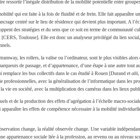
e ressortir l’inégale distribution de la mobilité potentielle entre groupe
ité qui est faite à la fois de fluidité et de frein. Elle fait apparaître u
’ancrage centré sur le lieu de résidence qui devient plus important. A l’éc
ppent des stratégies et du sens que ce soit en terme de communauté cult
ERS, Toulouse]. Elle est donc un analyseur privilégié du lien social, de
nnels.
ramway, les rollers, la valise ou l’ordinateur, sont le plus visibles alors
rqueurs de passage, et d’appartenance, d’une étape à une autre tout au l
i remplace les bus collectifs dans le cas étudié à Rouen [Durand et
alii
,
ie professionnelles, avec la généralisation de l’informatique dans les p
la vie en société, avec la multiplication des caméras dans les lieux pub
iduels et de la production des effets d’agrégation à l’échelle macro-soc
si apparaître les effets de compétence nécessaire à la mobilité individu
servation change, la réalité observée change. Une variable indépendant
e appartenance sociale liée à la profession, au revenu ou au niveau scol