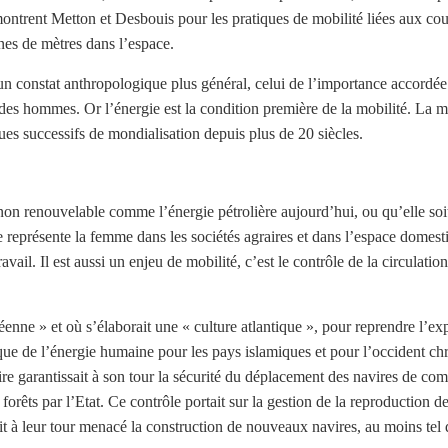
montrent Metton et Desbouis pour les pratiques de mobilité liées aux co
nes de mètres dans l’espace.
d’un constat anthropologique plus général, celui de l’importance accordée
 des hommes. Or l’énergie est la condition première de la mobilité. La m
ues successifs de mondialisation depuis plus de 20 siècles.
non renouvelable comme l’énergie pétrolière aujourd’hui, ou qu’elle soit 
représente la femme dans les sociétés agraires et dans l’espace domesti
vail. Il est aussi un enjeu de mobilité, c’est le contrôle de la circulation
néenne » et où s’élaborait une « culture atlantique », pour reprendre l
gique de l’énergie humaine pour les pays islamiques et pour l’occident chr
ire garantissait à son tour la sécurité du déplacement des navires de com
forêts par l’Etat. Ce contrôle portait sur la gestion de la reproduction d
rait à leur tour menacé la construction de nouveaux navires, au moins te