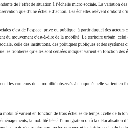
ndante de l’effet de situation à l’échelle micro-sociale. La variation de
’observation que d’une échelle d’action. Les échelles relèvent d’abord d’u
iales c’est de l’espace, privé ou publique, à partir duquel des acteurs c
ent du mouvement c’est-à-dire de la mobilité. Le territoire urbain, celu
-sociale, celle des institutions, des politiques publiques et des systèmes 
que les frontières qu’elles sont censées indiquer varient en fonction des 
mment les contenus de la mobilité observés à chaque échelle varient en f
 mobilité varient en fonction de trois échelles de temps : celle de la l
éménagements, la mobilité liée à l’immigration ou à la délocalisation d’
elles mais récurrentes comme les voyages et les loisirs ; celle de la d