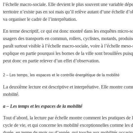
l’échelle macro-sociale. Elle devient le plus souvent une variable dépe
territoire n’existe pas en soi mais qu’il relève autant d’une échelle d
va organiser le cadre de l’interprétation.
En terme descriptif, ce qui est donc montré dans les enquêtes micro-soc
usagers des transports en commun, rollers, cyclistes, motards, produis
paraît surtout visible à l’échelle macro-sociale, voire à l’échelle meso
explique en partie pourquoi les bornes de la ville sont brouillées puis
peut donc en partie relever d’un effet d’observation.
2 – Les temps, les espaces et le contrôle énergétique de la mobilité
La deuxième lecture est descriptive et interprétative. Elle montre co
mobilité.
a – Les temps et les espaces de la mobilité
Tout d’abord, la lecture par échelle montre comment les pratiques de la
cycle de vie, et qui concerne les mobilité exceptionnelles comme les d
durée, en terme de mois ou d’année, qui touche aux mobilités occasionn