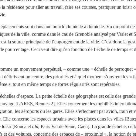
 résidence pour aller au travail, faire ses courses, pratiquer un loisir o
vie.
cements sont dans une boucle domicile à domicile. Vu du point de po
liques de la ville, comme dans le cas de Grenoble analysé par Varlet et
est la source principale de l’engorgement de la ville. C’est donc la gesti
 de pourcentage. Ceci veut dire qu’en fonction de l’échelle de temps et d
nne comme un mouvement perpétuel, – comme une « échelle de perroquet 
i définissent un centre, des priorités et à quel moment s’ouvrent les « fen
e si tout en même temps de fortes régularités sont repérables.
 échelles d’espace. La petite échelle des géographes est celle des grande
 Sauvage [LARES, Rennes 2]. Elles concernent les mobilités international
gration, les aéroports ou les gares. Elles s’effectuent par avion, train e
. Elle concerne les espaces urbains avec les places dans les villes [Bat
 loisir [Rouca et
alii
, Paris Val de Seine, Caen]. La grande échelle, cel
ifs et des voitures, concerne des espaces de « proximité », la notion de