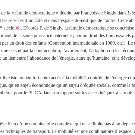
 de la « famille démocratique » décrite par François de Singly dans
Libé
t les services d’un côté et dans l’espace domestique de l’autre. Cette a
me
[6]
siècle
. D’après F. de Singly, la famille démocratique se concrétise 
triment de la seule puissance paternelle ; par un droit des homosexuels 
et par un droit des enfants (Convention internationale en 1989, etc.). L
ue ce soit par la contraception, l’avortement, l’adoption ou les fécond
nc un lien entre l’abondance de l’énergie, autre qu’humaine, et le dével
il existe un lien fort entre accès à la mobilité, contrôle de l’énergie et
ogistique, qu’en enjeu économique qu’un enjeu d’équité sociale, comme l
 Aubertel pour le PUCA dans son rapport sur les accès inégaux à la mobi
elève bien d’une combinatoire complexe qui ne se limite pas à un dépla
s techniques de transport. La mobilité est une combinatoire d’espace, de