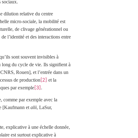
s sociaux.
ne dilution relative du centre
helle micro-sociale, la mobilité est
urelle, de clivage générationnel ou
 l’identité et des interactions entre
 qu’ils sont souvent invisibles à
ong du cycle de vie. Ils signifient à
 CNRS, Rouen], et l’entrée dans un
[2]
rocessus de production
et la
[3]
liques par exemple
.
iale, comme par exemple avec la
elle [Kaufmann et
alii
, LaSur,
e, explicative à une échelle donnée,
aire est surtout explicative à