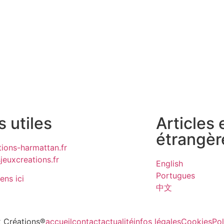
s utiles
Articles
étrangèr
ions-harmattan.fr
euxcreations.fr
English
Portugues
iens ici
中文
 Créations®
accueil
contact
actualité
infos légales
Cookies
Pol