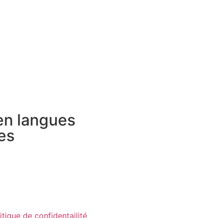
 en langues
es
itique de confidentailité