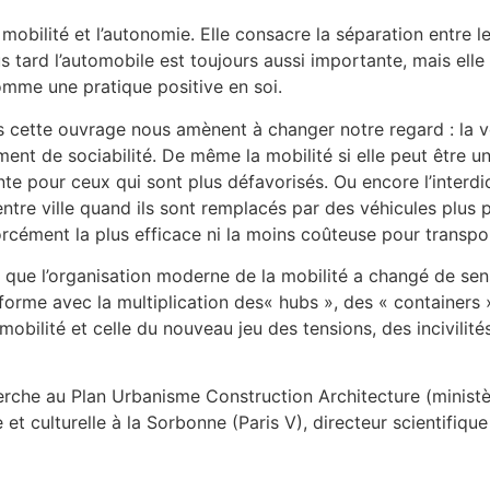
bilité et l’autonomie. Elle consacre la séparation entre le l
s tard l’automobile est toujours aussi importante, mais elle
comme une pratique positive en soi.
s cette ouvrage nous amènent à changer notre regard : la vo
ument de sociabilité. De même la mobilité si elle peut être 
nte pour ceux qui sont plus défavorisés. Ou encore l’interd
tre ville quand ils sont remplacés par des véhicules plus pe
 forcément la plus efficace ni la moins coûteuse pour transp
que l’organisation moderne de la mobilité a changé de sen
sforme avec la multiplication des« hubs », des « containers
 mobilité et celle du nouveau jeu des tensions, des incivilit
rche au Plan Urbanisme Construction Architecture (ministè
et culturelle à la Sorbonne (Paris V), directeur scientifiqu