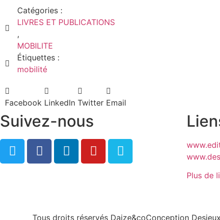
Catégories :
LIVRES ET PUBLICATIONS
,
MOBILITE
Étiquettes :
mobilité
Facebook
LinkedIn
Twitter
Email
Suivez-nous
Lien
www.edit
www.desj
Plus de l
Tous droits réservés Daize&co
Conception Desjeux