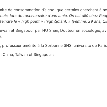
 limite de consommation d’alcool que certains cherchent à n
 mois, lors de l’anniversaire d’une amie. On est allé chez Pepp
tteindre le
« high point » (high点diǎn)
. » (Femme, 29 ans, Q
aïwan et Singapour par HU Shen, Docteur en sociologie, ave
.
e, professeur émérite à la Sorbonne SHS, université de Par
en Chine, Taïwan et Singapour :