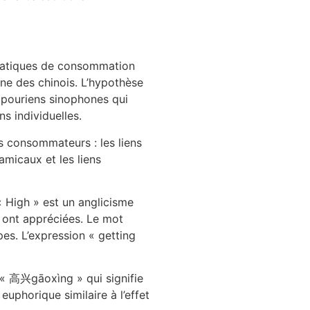
pratiques de consommation
nne des chinois. L’hypothèse
apouriens sinophones qui
s individuelles.
s consommateurs : les liens
amicaux et les liens
 « High » est un anglicisme
s ont appréciées. Le mot
pes. L’expression « getting
t « 高兴gāoxìng » qui signifie
uphorique similaire à l’effet