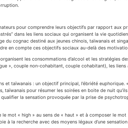
rruption.
mateurs pour comprendre leurs objectifs par rapport aux 
trés” dans les liens sociaux qui organisent la vie quotidie
e du cognac destiné aux jeunes chinois, taïwanais et sing
endre en compte ces objectifs sociaux au-delà des motivation
 organisent les consommations d’alcool et les stratégies de
gue », couple non-cohabitant, couple cohabitant), les liens 
s et taïwanais : un objectif principal, l’ébriété euphorique.
, taïwanais pour résumer les soirées en boite de nuit qu’il
à qualifier la sensation provoquée par la prise de psychotro
re le mot « high » au sens de « haut » et à composer le mo
oie à la recherche avec des moyens légaux d’une sensation e