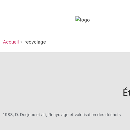
Accueil
»
recyclage
É
1983, D. Desjeux et alii, Recyclage et valorisation des déchets