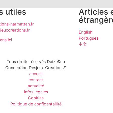
s utiles
Articles
étrangèr
ions-harmattan.fr
euxcreations.fr
English
Portugues
iens ici
中文
Tous droits réservés Daize&co
Conception Desjeux Créations®
accueil
contact
actualité
infos légales
Cookies
Politique de confidentailité