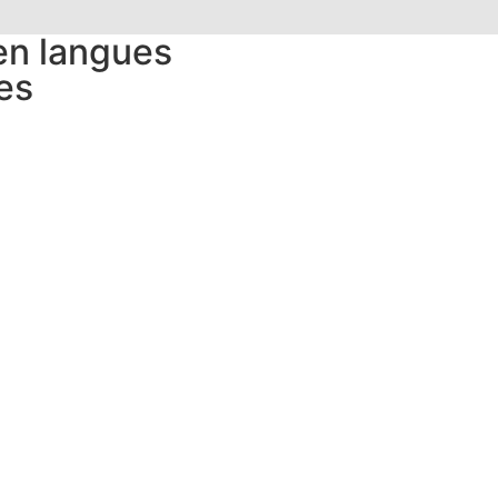
 en langues
es