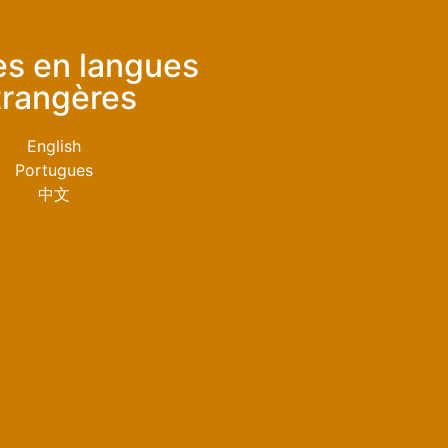
les en langues
trangères
English
Portugues
中文