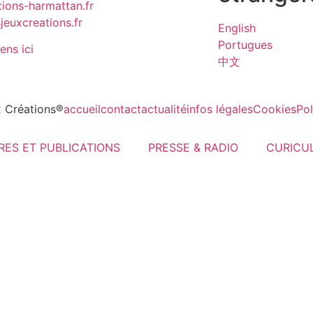
ions-harmattan.fr
euxcreations.fr
English
Portugues
iens ici
中文
 Créations®
accueil
contact
actualité
infos légales
Cookies
Pol
VRES ET PUBLICATIONS
PRESSE & RADIO
CURICU