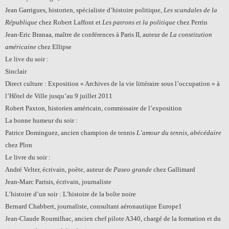
Jean Garrigues, historien, spécialiste d’histoire politique,
Les scandales de la
République
chez Robert Laffont et
Les patrons et la politique
chez Perrin
Jean-Eric Branaa, maître de conférences à Paris II, auteur de
La constitution
américaine
chez Ellipse
Le live du soir :
Sinclair
Direct culture : Exposition « Archives de la vie littéraire sous l’occupation » à
l’Hôtel de Ville jusqu’au 9 juillet 2011
Robert Paxton, historien américain, commissaire de l’exposition
La bonne humeur du soir :
Patrice Dominguez, ancien champion de tennis
L’amour du tennis, abécédaire
chez Plon
Le livre du soir :
André Velter, écrivain, poète, auteur de
Paseo grande
chez Gallimard
Jean-Marc Parisis, écrivain, journaliste
L’histoire d’un soir : L’histoire de la boîte noire
Bernard Chabbert, journaliste, consultant aéronautique Europe1
Jean-Claude Roumilhac, ancien chef pilote A340, chargé de la formation et du