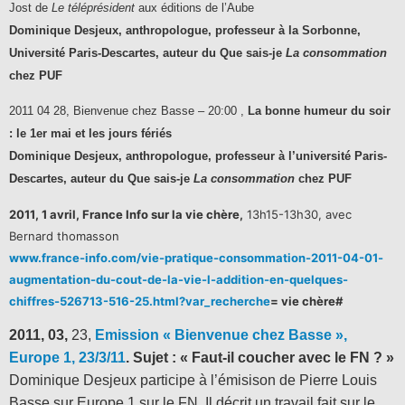
Jost de
Le téléprésident
aux éditions de l’Aube
Dominique Desjeux, anthropologue, professeur à la Sorbonne,
Université Paris-Descartes, auteur du Que sais-je
La consommation
chez PUF
2011 04 28, Bienvenue chez Basse – 20:00 ,
La bonne humeur du soir
: le 1er mai et les jours fériés
Dominique Desjeux, anthropologue, professeur à l’université Paris-
Descartes, auteur du Que sais-je
La consommation
chez PUF
2011, 1 avril, France Info sur la vie chère,
13h15-13h30, avec
Bernard thomasson
www.france-info.com/vie-pratique-consommation-2011-04-01-
augmentation-du-cout-de-la-vie-l-addition-en-quelques-
chiffres-526713-516-25.html?var_recherche
= vie chère#
2011, 03,
23,
Emission « Bienvenue chez Basse »,
Europe 1, 23/3/11
. Sujet : « Faut-il coucher avec le FN ? »
Dominique Desjeux participe à l’émisison de Pierre Louis
Basse sur Europe 1 sur le FN.
Il décrit un travail fait sur le