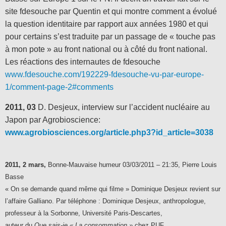
site fdesouche par Quentin et qui montre comment a évolué
la question identitaire par rapport aux années 1980 et qui
pour certains s’est traduite par un passage de « touche pas
à mon pote » au front national ou à côté du front national.
Les réactions des internautes de fdesouche
www.fdesouche.com/192229-fdesouche-vu-par-europe-
1/comment-page-2#comments
2011, 03
D. Desjeux, interview sur l’accident nucléaire au
Japon par Agrobioscience:
www.agrobiosciences.org/article.php3?id_article=3038
2011, 2 mars,
Bonne-Mauvaise humeur 03/03/2011 – 21:35, Pierre Louis
Basse
« On se demande quand même qui filme »
Dominique Desjeux revient sur
l’affaire Galliano.
Par téléphone : Dominique Desjeux, anthropologue,
professeur à la Sorbonne, Université Paris-Descartes,
auteur du
Que sais-je « La consommation »
chez PUF