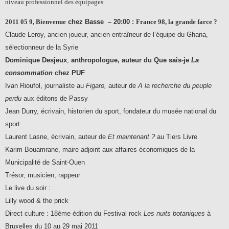
niveau professionnel des équipages
2011 05 9,
Bienvenue
chez Basse – 20:00 :
France 98, la grande farce ?
Claude Leroy, ancien joueur, ancien entraîneur de l’équipe du Ghana,
sélectionneur de la Syrie
Dominique Desjeux
,
anthropologue, auteur du Que sais-je
La
consommation
chez PUF
Ivan Rioufol, journaliste au
Figaro,
auteur de
A la recherche du peuple
perdu
aux éditons de Passy
Jean Durry, écrivain, historien du sport, fondateur du musée national du
sport
Laurent Lasne, écrivain, auteur de
Et maintenant ?
au Tiers Livre
Karim Bouamrane, maire adjoint aux affaires économiques de la
Municipalité de Saint-Ouen
Trésor, musicien, rappeur
Le live du soir :
Lilly wood & the prick
Direct culture : 18ème édition du Festival rock
Les nuits botaniques
à
Bruxelles du 10 au 29 mai 2011