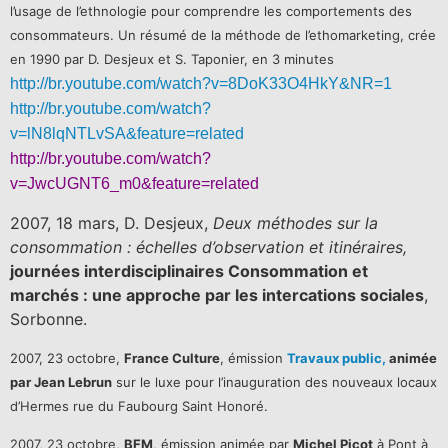
l’usage de l’ethnologie pour comprendre les comportements des
consommateurs. Un résumé de la méthode de l’ethomarketing, crée
en 1990 par D. Desjeux et S. Taponier, en 3 minutes
http://br.youtube.com/watch?v=8DoK33O4HkY&NR=1
http://br.youtube.com/watch?
v=lN8lqNTLvSA&feature=related
http://br.youtube.com/watch?
v=JwcUGNT6_m0&feature=related
2007, 18 mars, D. Desjeux,
Deux méthodes sur la
consommation : échelles d’observation et itinéraires,
journées interdisciplinaires Consommation et
marchés : une approche par les intercations sociales
,
Sorbonne.
2007, 23 octobre,
France Culture
, émission
Travaux public,
animée
par Jean Lebrun
sur le luxe pour l’inauguration des nouveaux locaux
d’Hermes rue du Faubourg Saint Honoré.
2007, 23 octobre,
BFM
, émission animée par
Michel Picot
à Pont à