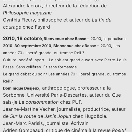
Alexandre lacroix, directeur de la rédaction de
Philosophie magazine
Cynthia Fleury, philosophe et auteur de
La fin du
courage
chez Fayard
2010, 18 octobre,
Bienvenue chez Basse –
20:00, le populisme
2010, 30 septembre 2010,
Bienvenue chez Basse
– 20:00, Les
années 70 : liberté grande, ou trompe l’œil ?
Culture, société, sport… Le soir est grand ouvert avec Pierre-Louis
Basse. Sans œillères. Et sans formatage.
Le grand débat du soir : Les années 70 : liberté grande, ou trompe
l’œil ?
,
anthropologue, professeur à la
Dominique Desjeux
Sorbonne, Université Paris-Descartes, auteur du Que
sais-je
La consommation
chez PUF.
Jeanne-Martine Vacher, journaliste, productrice, auteur
de
Sur la route de Janis Joplin
chez Hugo&cie.
Jean-Marc Parisis, journaliste, écrivain.
Adrien Gombeaud, critique de cinéma à la revue
Positif