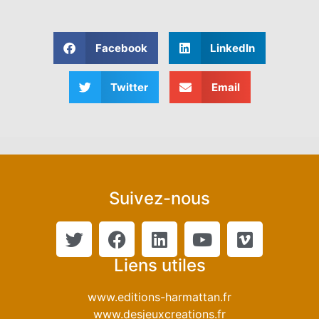
Facebook
LinkedIn
Twitter
Email
Suivez-nous
Liens utiles
www.editions-harmattan.fr
www.desjeuxcreations.fr