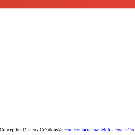
Conception Desjeux Créations®
accueil
contact
actualité
infos légales
Coo