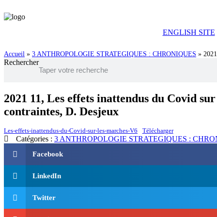
Aller
au
contenu
ENGLISH SITE
Accueil
»
3 ANTHROPOLOGIE STRATEGIQUES : CHRONIQUES
»
2021
Rechercher
2021 11, Les effets inattendus du Covid su
contraintes, D. Desjeux
Les-effets-inattendus-du-Covid-sur-les-marches-V6
Télécharger
Catégories :
3 ANTHROPOLOGIE STRATEGIQUES : CHRO
Facebook
LinkedIn
Twitter