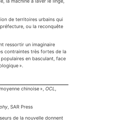
, la machine à laver le linge,
on de territoires urbains qui
préfecture, ou la reconquête
nt ressortir un imaginaire
 contraintes très fortes de la
 populaires en basculant, face
ologique ».
 moyenne chinoise »,
OCL
,
aphy
, SAR Press
eurs de la nouvelle donnent