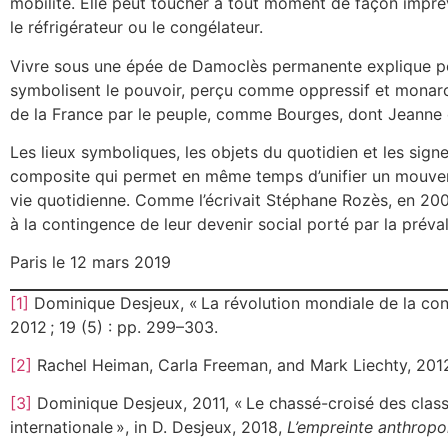
mobilité. Elle peut toucher à tout moment de façon imprévu
le réfrigérateur ou le congélateur.
Vivre sous une épée de Damoclès permanente explique pour 
symbolisent le pouvoir, perçu comme oppressif et monarc
de la France par le peuple, comme Bourges, dont Jeanne d’
Les lieux symboliques, les objets du quotidien et les signes
composite qui permet en même temps d’unifier un mouvemen
vie quotidienne. Comme l’écrivait Stéphane Rozès, en 2009
à la contingence de leur devenir social porté par la préval
Paris le 12 mars 2019
[1]
Dominique Desjeux, « La révolution mondiale de la con
2012 ; 19 (5) : pp. 299–303.
[2]
Rachel Heiman, Carla Freeman, and Mark Liechty, 201
[3]
Dominique Desjeux, 2011, « Le chassé-croisé des cla
internationale », in D. Desjeux, 2018,
L’empreinte anthrop