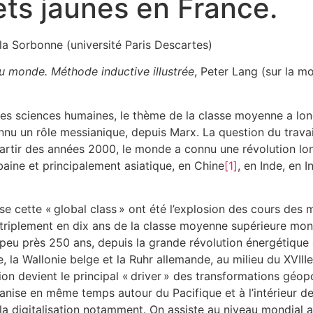
lets jaunes en France.
a Sorbonne (université Paris Descartes)
u monde. Méthode inductive illustrée
, Peter Lang (sur la 
des sciences humaines, le thème de la classe moyenne a lo
econnu un rôle messianique, depuis Marx. La question du travai
rtir des années 2000, le monde a connu une révolution long
aine et principalement asiatique, en Chine
[1]
, en Inde, en 
e cette « global class » ont été l’explosion des cours des m
le triplement en dix ans de la classe moyenne supérieure mo
u à peu près 250 ans, depuis la grande révolution énergétiqu
e, la Wallonie belge et la Ruhr allemande, au milieu du XVIIIe
tion devient le principal « driver » des transformations géo
anise en même temps autour du Pacifique et à l’intérieur de
 la digitalisation notamment. On assiste au niveau mondial 