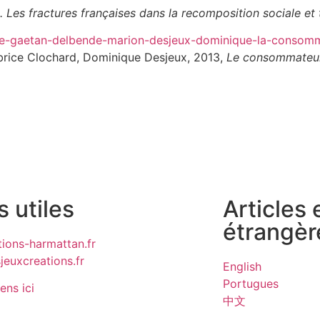
. Les fractures françaises dans la recomposition sociale et t
erre-gaetan-delbende-marion-desjeux-dominique-la-conso
brice Clochard, Dominique Desjeux, 2013,
Le consommateur 
s utiles
Articles
étrangèr
ions-harmattan.fr
euxcreations.fr
English
Portugues
iens ici
中文