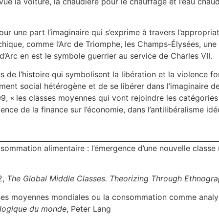
e la voiture, la chaudière pour le chauffage et l’eau chaude
une part l’imaginaire qui s’exprime à travers l’appropriati
hique, comme l’Arc de Triomphe, les Champs-Élysées, une 
Arc en est le symbole guerrier au service de Charles VII.
 de l’histoire qui symbolisent la libération et la violence fo
t social hétérogène et de se libérer dans l’imaginaire des
, « les classes moyennes qui vont rejoindre les catégories
ence de la finance sur l’économie, dans l’antilibéralisme idé
sommation alimentaire : l’émergence d’une nouvelle classe
2,
The Global Middle Classes.
Theorizing Through Ethnogr
sses moyennes mondiales ou la consommation comme analys
ologique du monde
, Peter Lang