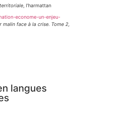
erritoriale
, l’harmattan
mmation-econome-un-enjeu-
malin face à la crise. Tome 2,
 en langues
es