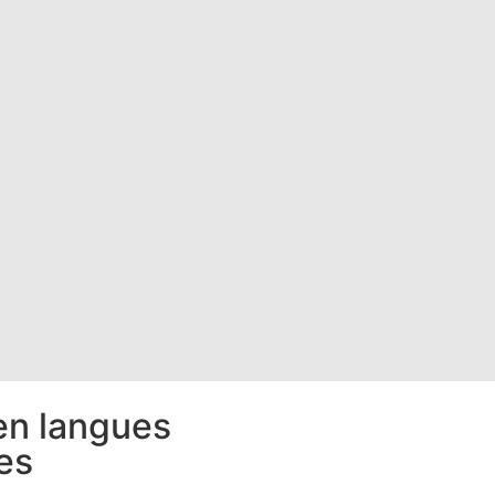
 en langues
es