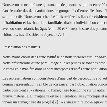
Nous avons rencontré une quarantaine de personnes qui ont entre 20 et
dans le cadre des deux animations de groupe, dix d’entre elles lors d’hi
semi-directifs. Nous avons cherché à
diversifier
les
lieux de résiden
d’habitation
et
les
situations familiales
(habitat individuel ou collect
avec ou sans enfant),
les âges
(entre 20 et 30 ans),
le sexe
des personn
[1]
chômeurs, travail stable, au foyer, etc.).
Présentation des résultats
Nous avons choisi dans cette synthèse de nous focaliser sur
l’apport
Nous présenterons d’une part l’image que les jeunes se font des produits
le corps et la manière dont ils sont incorporés d’après cette population
Les représentations sont constituées d’une part de perceptions et d’aut
comme représentation, semble devoir passer par l’objectivation concrè
partie conscient et « rationnel », l’imaginaire fonctionne sur un autre r
preuve matérielle. L’imaginaire est lié à l’émotion, au symbolique et 
[2]
travail sur l’imaginaire du progrès
: «
L’imaginaire social ignore 