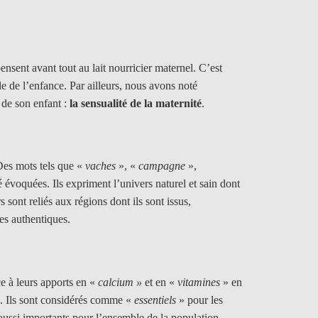
pensent avant tout au lait nourricier maternel. C’est
de de l’enfance. Par ailleurs, nous avons noté
 de son enfant :
la sensualité de la maternité
.
es mots tels que «
vaches
», «
campagne
»,
é évoquées. Ils expriment l’univers naturel et sain dont
rs sont reliés aux régions dont ils sont issus,
mes authentiques.
e à leurs apports en «
calcium »
et en «
vitamines
» en
é. Ils sont considérés comme «
essentiels
» pour les
aussi importants pour l’ensemble de la population.