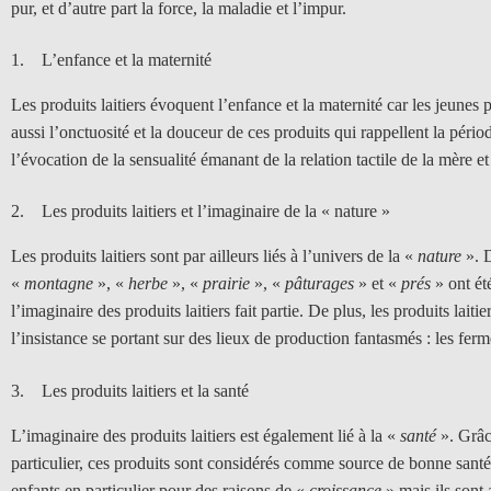
pur, et d’autre part la force, la maladie et l’impur.
1. L’enfance et la maternité
Les produits laitiers évoquent l’enfance et la maternité car les jeunes 
aussi l’onctuosité et la douceur de ces produits qui rappellent la pério
l’évocation de la sensualité émanant de la relation tactile de la mère et
2. Le
s produits laitiers et l’imaginaire de la « nature »
Les produits laitiers sont par ailleurs liés à l’univers de la «
nature
». D
«
montagne
», «
herbe
», «
prairie
», «
pâturages
» et «
prés
» ont ét
l’imaginaire des produits laitiers fait partie. De plus, les produits laitie
l’insistance se portant sur des lieux de production fantasmés : les fer
3. Les produits laitiers et la santé
L’imaginaire des produits laitiers est également lié à la «
santé
». Grâc
particulier, ces produits sont considérés comme source de bonne sant
enfants en particulier pour des raisons de «
croissance
» mais ils sont 