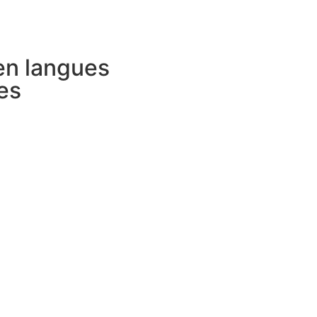
 en langues
es