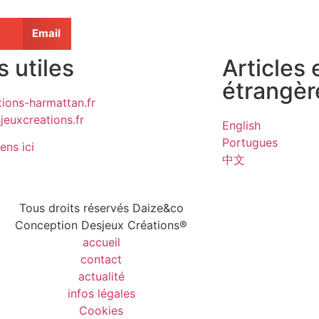
Email
s utiles
Articles
étrangèr
ions-harmattan.fr
euxcreations.fr
English
Portugues
iens ici
中文
Tous droits réservés Daize&co
Conception Desjeux Créations®
accueil
contact
actualité
infos légales
Cookies